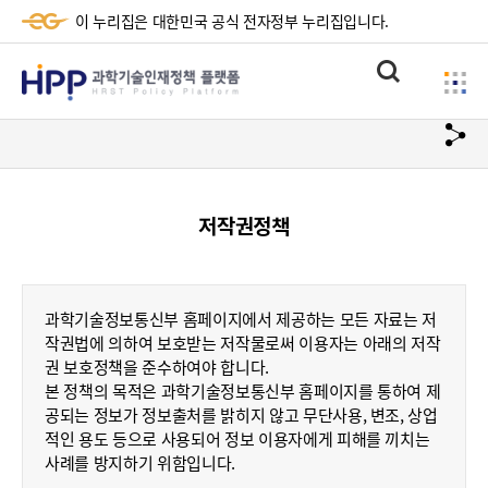
이 누리집은 대한민국 공식 전자정부 누리집입니다.
HPP
통
사
과
합
이
검
학
url
드
색
복
메
기
사
뉴
술
저작권정책
하
기
인
재
과학기술정보통신부 홈페이지에서 제공하는 모든 자료는 저
정
작권법에 의하여 보호받는 저작물로써 이용자는 아래의 저작
권 보호정책을 준수하여야 합니다.
책
본 정책의 목적은 과학기술정보통신부 홈페이지를 통하여 제
플
공되는 정보가 정보출처를 밝히지 않고 무단사용, 변조, 상업
적인 용도 등으로 사용되어 정보 이용자에게 피해를 끼치는
랫
사례를 방지하기 위함입니다.