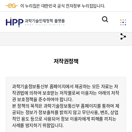
이 누리집은 대한민국 공식 전자정부 누리집입니다.
HPP
통
사
과
합
이
검
학
url
드
색
복
메
기
사
뉴
술
저작권정책
하
기
인
재
과학기술정보통신부 홈페이지에서 제공하는 모든 자료는 저
정
작권법에 의하여 보호받는 저작물로써 이용자는 아래의 저작
권 보호정책을 준수하여야 합니다.
책
본 정책의 목적은 과학기술정보통신부 홈페이지를 통하여 제
플
공되는 정보가 정보출처를 밝히지 않고 무단사용, 변조, 상업
적인 용도 등으로 사용되어 정보 이용자에게 피해를 끼치는
랫
사례를 방지하기 위함입니다.