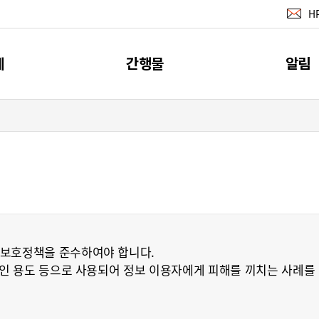
H
계
간행물
알림
지표
간행물
공지사
계
소개
뉴스레터 서
이벤트
RSS 서비
보호정책을 준수하여야 합니다.
인 용도 등으로 사용되어 정보 이용자에게 피해를 끼치는 사례를