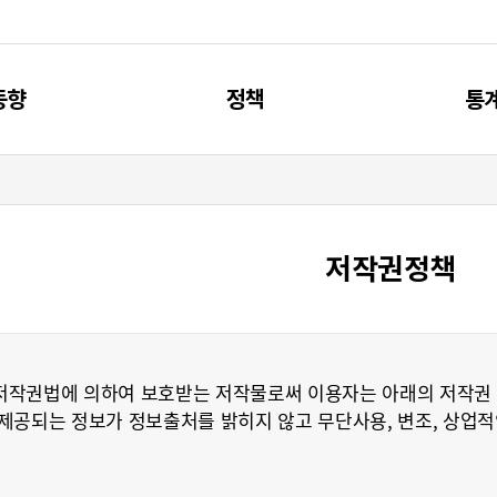
동향
정책
통
신동향
제4차 과기인재 기본계획
주요
리포트
과기인재 관련 계획
통
저작권정책
브리프
과기인재 관련 사업
저작권법에 의하여 보호받는 저작물로써 이용자는 아래의 저작권 
공되는 정보가 정보출처를 밝히지 않고 무단사용, 변조, 상업적