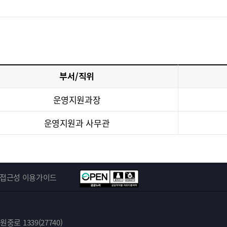
부서/직위
운영지원과장
운영지원과 사무관
접근성 이용가이드
로 1339(27740)