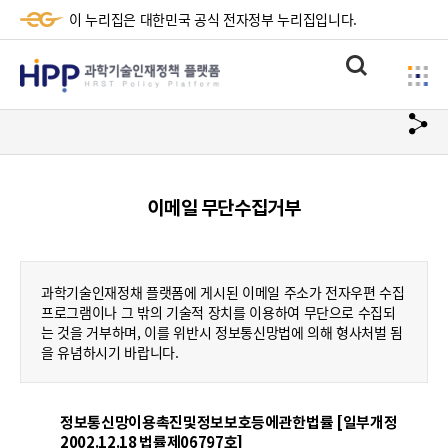
이 누리집은 대한민국 공식 전자정부 누리집입니다.
HPP
통
사
과
합
이
검
학
url
드
색
복
메
기
사
뉴
술
이메일 무단수집거부
하
기
인
재
과학기술인재정채 플랫폼에 게시된 이메일 주소가 전자우편 수집
정
프로그램이나 그 밖의 기술적 장치를 이용하여 무단으로 수집되
는 것을 거부하며, 이를 위반시 정보통신망법에 의해 형사처벌 됨
책
을 유념하시기 바랍니다.
플
랫
정보통신망이용촉진및정보보호등에관한법률 [일부개정
2002.12.18 법률제06797호]