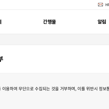
H
계
간행물
알림
지표
간행물
공지사
계
소개
부
뉴스레터 서
이벤트
RSS 서비
 이용하여 무단으로 수집되는 것을 거부하며, 이를 위반시 정보