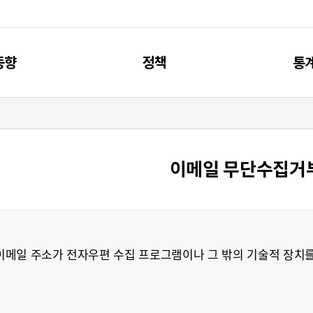
동향
정책
통
신동향
제4차 과기인재 기본계획
주요
리포트
과기인재 관련 계획
통
이메일 무단수집거
브리프
과기인재 관련 사업
메일 주소가 전자우편 수집 프로그램이나 그 밖의 기술적 장치를