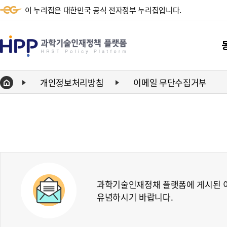
이 누리집은 대한민국 공식 전자정부 누리집입니다.
HPP
과
학
개인정보처리방침
이메일 무단수집거부
Home
기
단
술
동향
인
동향
재
정
책
과학기술인재정채 플랫폼에 게시된 이
유념하시기 바랍니다.
플
랫