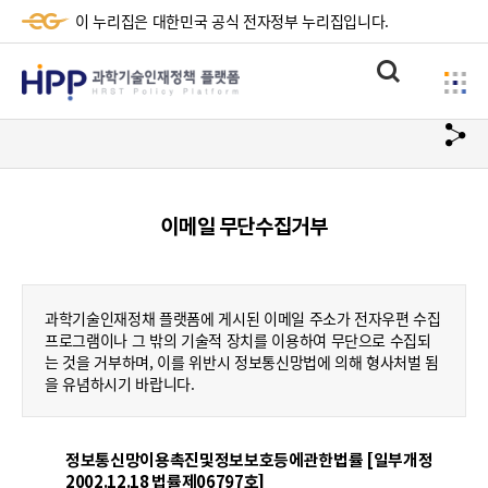
이 누리집은 대한민국 공식 전자정부 누리집입니다.
HPP
통
사
과
합
이
검
학
url
드
색
복
메
기
사
뉴
술
이메일 무단수집거부
하
기
인
재
과학기술인재정채 플랫폼에 게시된 이메일 주소가 전자우편 수집
정
프로그램이나 그 밖의 기술적 장치를 이용하여 무단으로 수집되
는 것을 거부하며, 이를 위반시 정보통신망법에 의해 형사처벌 됨
책
을 유념하시기 바랍니다.
플
랫
정보통신망이용촉진및정보보호등에관한법률 [일부개정
2002.12.18 법률제06797호]