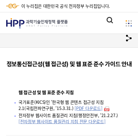
이 누리집은 대한민국 공식 전자정부 누리집입니다.
HPP
통
사
과
합
이
검
학
url
드
색
복
메
기
사
뉴
술
정보통신접근성(웹 접근성) 및 웹 표준 준수 가이드 안내
하
기
인
재
웹 접근성 및 웹 표준 준수 지침
정
국가표준(KICS)인 '한국형 웹 콘텐츠 접근성 지침
책
2.1(국립전파연구원, '15.3.31.)
[PDF 다운로드]
전자정부 웹사이트 품질관리 지침(행정안전부, '21.2.27.)
플
[전자정부 웹사이트 품질관리 지침 전문 다운로드]
랫