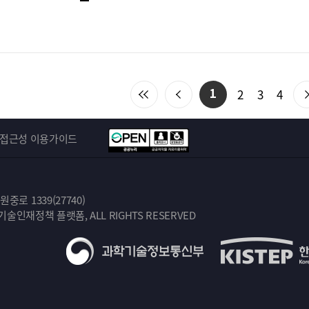
처
이
2
3
4
1
음
전
목
목
접근성 이용가이드
록
록
으
으
로
로
이
이
로 1339(27740)
동
동
학기술인재정책 플랫폼, ALL RIGHTS RESERVED