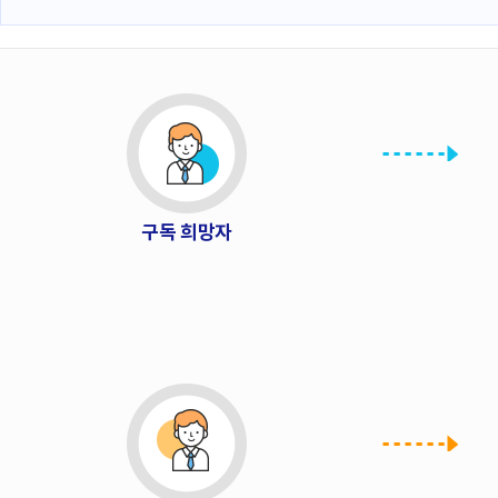
폼
HRST
Policy
뉴
스
Platform
레
터
구
구독 희망자
독
신
청
및
해
지
절
차
안
내