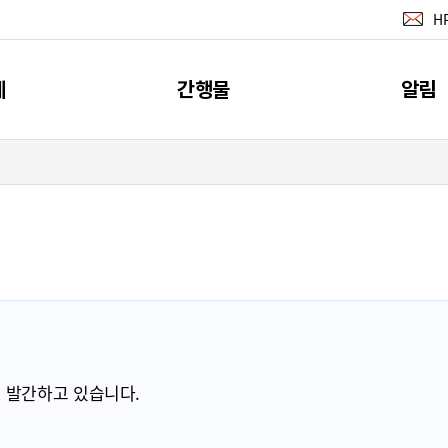
H
계
간행물
알림
지표
간행물
공지사
계
소개
뉴스레터 서
이벤트
RSS 서비
 발간하고 있습니다.