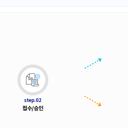
step.02
접
접수/승인
수
/
승