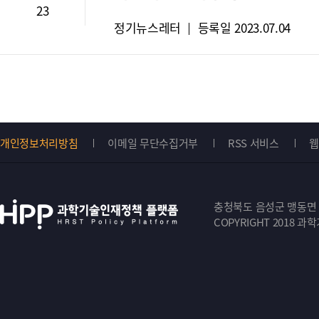
23
유
뉴
정기뉴스레터
등록일
2023.07.04
형
스
:
레
터
유
형
:
개인정보처리방침
이메일 무단수집거부
RSS 서비스
웹
Top
버
충청북도 음성군 맹동면 원중
튼
COPYRIGHT 2018 과