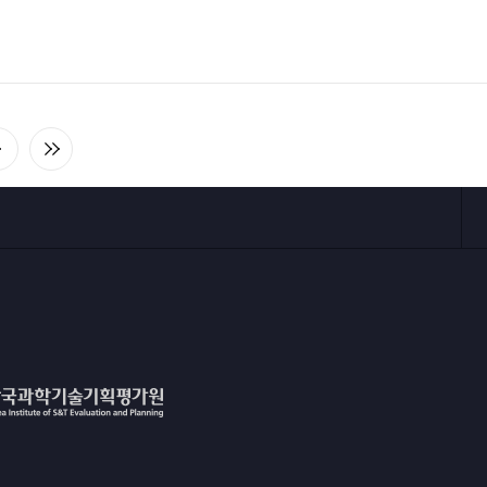
다
마
음
지
목
막
록
목
으
록
로
으
이
로
동
이
동