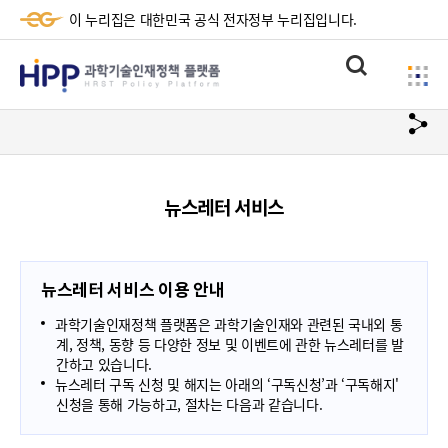
이 누리집은 대한민국 공식 전자정부 누리집입니다.
HPP
통
사
과
합
이
검
학
url
드
색
복
메
기
사
뉴
술
뉴스레터 서비스
하
기
인
재
뉴스레터 서비스 이용 안내
정
과학기술인재정책 플랫폼은 과학기술인재와 관련된 국내외 통
책
계, 정책, 동향 등 다양한 정보 및 이벤트에 관한 뉴스레터를 발
간하고 있습니다.
플
뉴스레터 구독 신청 및 해지는 아래의 ‘구독신청’과 ‘구독해지'
신청을 통해 가능하고, 절차는 다음과 같습니다.
랫