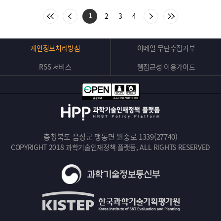
:
처
이
다
마
2
3
4
1
음
전
음
지
목
목
목
막
록
록
록
목
으
으
으
록
Top
개인정보처리방침
이메일 무단수집거부
로
로
로
으
버
이
이
이
로
동
동
동
이
RSS 서비스
웹접근성 이용가이드
튼
동
충청북도 음성군 맹동면 원중로 1339(27740)
COPYRIGHT 2018 과학기술인재정책 플랫폼, ALL RIGHTS RESERVED