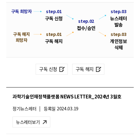
폼
HRST
뉴
구독 희망자
step.01
step.03
구독 신청
뉴스레터
스
step.02
Policy
발송
레
접수/승인
Platform
구독 해지
step.01
s
접
step.03
터
희망자
t
수
구독 해지
개인정보
구
e
/
삭제
독
p
승
.
신
인
0
청
구독 신청
구독 해지
2
및
해
지
과학기술인재정책플랫폼 NEWS LETTER_2024년 3월호
절
차
뉴
정기뉴스레터
등록일
2024.03.19
안
스
레
내
뉴스레터보기
터
유
형