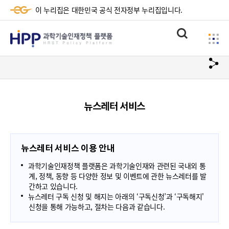
이 누리집은 대한민국 공식 전자정부 누리집입니다.
HPP
통
사
과
합
이
검
학
url
드
색
복
메
기
사
뉴
술
뉴스레터 서비스
하
기
인
재
뉴스레터 서비스 이용 안내
정
과학기술인재정책 플랫폼은 과학기술인재와 관련된 국내외 통
책
계, 정책, 동향 등 다양한 정보 및 이벤트에 관한 뉴스레터를 발
간하고 있습니다.
플
뉴스레터 구독 신청 및 해지는 아래의 ‘구독신청’과 ‘구독해지'
신청을 통해 가능하고, 절차는 다음과 같습니다.
랫