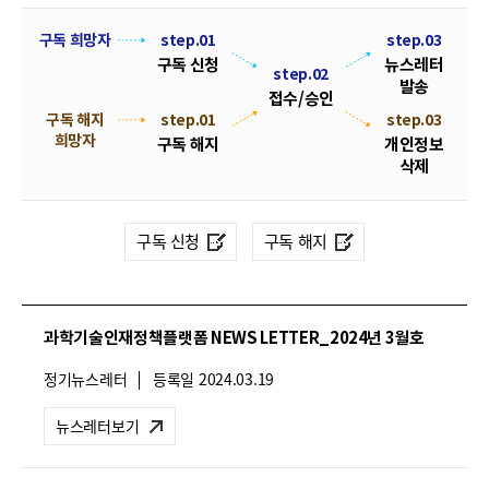
폼
HRST
뉴
구독 희망자
step.01
step.03
구독 신청
뉴스레터
스
step.02
Policy
발송
레
접수/승인
Platform
구독 해지
step.01
s
접
step.03
터
희망자
t
수
구독 해지
개인정보
구
e
/
삭제
독
p
승
.
신
인
0
청
구독 신청
구독 해지
2
및
해
지
과학기술인재정책플랫폼 NEWS LETTER_2024년 3월호
절
차
뉴
정기뉴스레터
등록일
2024.03.19
안
스
레
내
뉴스레터보기
터
유
형