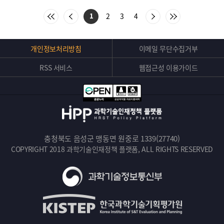
:
처
이
다
마
2
3
4
1
음
전
음
지
목
목
목
막
록
록
록
목
으
으
으
록
Top
개인정보처리방침
이메일 무단수집거부
로
로
로
으
버
이
이
이
로
동
동
동
이
RSS 서비스
웹접근성 이용가이드
튼
동
충청북도 음성군 맹동면 원중로 1339(27740)
COPYRIGHT 2018 과학기술인재정책 플랫폼, ALL RIGHTS RESERVED