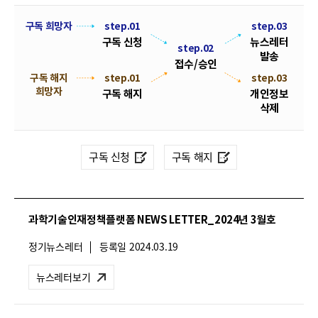
폼
HRST
뉴
구독 희망자
step.01
step.03
구독 신청
뉴스레터
스
step.02
Policy
발송
레
접수/승인
Platform
구독 해지
step.01
s
접
step.03
터
희망자
t
수
구독 해지
개인정보
구
e
/
삭제
독
p
승
.
신
인
0
청
구독 신청
구독 해지
2
및
해
지
과학기술인재정책플랫폼 NEWS LETTER_2024년 3월호
절
차
뉴
정기뉴스레터
등록일
2024.03.19
안
스
레
내
뉴스레터보기
터
유
형