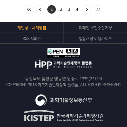
:
처
이
다
마
2
3
4
1
음
전
음
지
목
목
목
막
록
록
록
목
으
으
으
록
Top
개인정보처리방침
이메일 무단수집거부
로
로
로
으
버
이
이
이
로
동
동
동
이
RSS 서비스
웹접근성 이용가이드
튼
동
충청북도 음성군 맹동면 원중로 1339(27740)
COPYRIGHT 2018 과학기술인재정책 플랫폼, ALL RIGHTS RESERVED