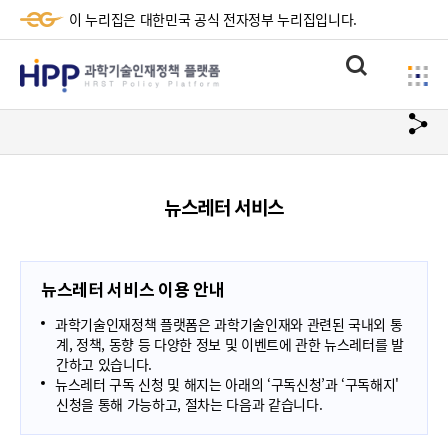
이 누리집은 대한민국 공식 전자정부 누리집입니다.
HPP
통
사
과
합
이
검
학
url
드
색
복
메
기
사
뉴
술
뉴스레터 서비스
하
기
인
재
뉴스레터 서비스 이용 안내
정
과학기술인재정책 플랫폼은 과학기술인재와 관련된 국내외 통
책
계, 정책, 동향 등 다양한 정보 및 이벤트에 관한 뉴스레터를 발
간하고 있습니다.
플
뉴스레터 구독 신청 및 해지는 아래의 ‘구독신청’과 ‘구독해지'
신청을 통해 가능하고, 절차는 다음과 같습니다.
랫