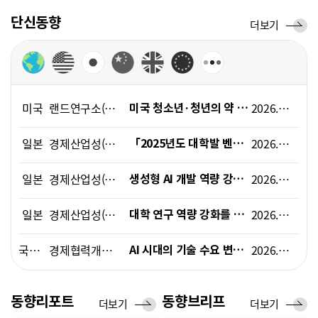
폼
단신동향
단
더보기
HRST
신
Policy
동
향
Platform
미국
랜드연구소(RAND)
2026.06.01
미국 청소년·청년의 약 20%가 정신건강 조언용 AI 챗봇을 이용
일본
경제산업성(METI)
2026.06.12
「2025년도 대학발 벤처 기업 실태 조사」 결과(속보) 발표
일본
경제산업성(METI)
2026.05.14
생성형 AI 개발 역량 강화 프로젝트 「GENIAC」에서, 신규 연구개발 과제 채택
일본
경제산업성(METI), 문부과학성(MEXT)
2026.05.22
대학 연구 역량 강화를 위한 방안(지금까지의 논의 요약)
국제기구
경제협력개발기구(OECD)
2026.06.05
AI 시대의 기술 수요 변화와 인력 역량 강화 정책 방향
국제기구
경제협력개발기구(OECD)
2026.05.12
노동시장 변화에 대응한 적극적 노동시장정책과 공공고용서비스 개혁 동향
동향리포트
동향브리프
동
더보기
동
더보기