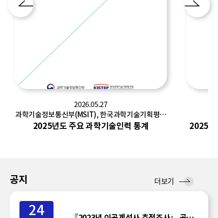
2026.05.27
과학기술정보통신부(MSIT), 한국과학기술기획평가
한
원(KISTEP)
2025년도 주요 과학기술인력 통계
2025
공지
공
더보기
지
24
『2023년 이공계석사 추적조사』 공표일정 