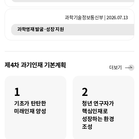
과학기술정보통신부 | 2026.07.13
과학영재 발굴·성장 지원
제4차 과기인재 기본계획
세
더보기
부
추
진
1
2
과
제
기초가 탄탄한
청년 연구자가
미래인재 양성
핵심인재로
성장하는 환경
조성