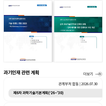
향
향
국제기구
경제협력개발기구(OECD)
2026.05.14
교육과정 개혁의 성공을 위한 생태계적 접근과 실행 전략
리
브
포
리
트
프
과기인재 관련 계획
계
더보기
획
관계부처 합동 | 2026.07.30
제6차 과학기술기본계획(‘26~’30)