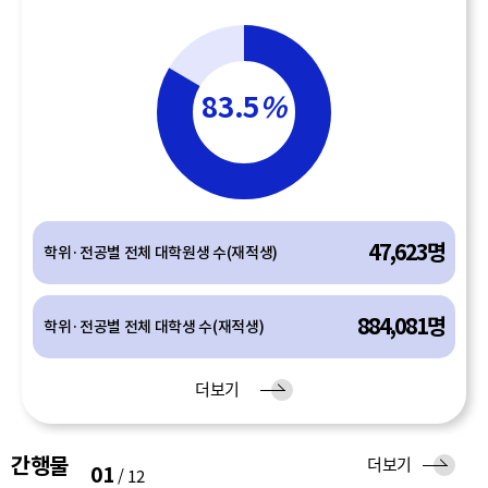
83.5
%
47,623명
학위·전공별 전체 대학원생 수(재적생)
884,081명
학위·전공별 전체 대학생 수(재적생)
유
더보기
입
간행물
간
더보기
01
/
12
행