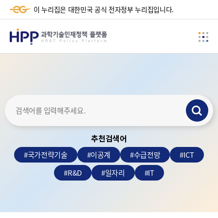
-+
이 누리집은 대한민국 공식 전자정부 누리집입니다.
HPP
사
과
이
학
드
메
기
뉴
술
검
인
색
재
추천검색어
하
정
기
#
국가전략기술
#
이공계
#
수급전망
#
ICT
책
#
R&D
#
일자리
#
IT
플
랫