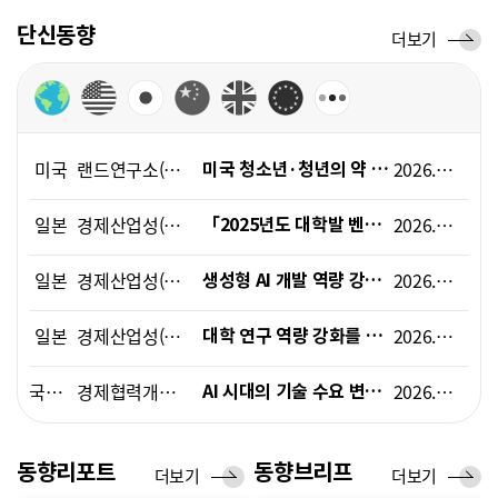
폼
단신동향
단
더보기
HRST
신
Policy
동
향
Platform
미국
랜드연구소(RAND)
2026.06.01
미국 청소년·청년의 약 20%가 정신건강 조언용 AI 챗봇을 이용
일본
경제산업성(METI)
2026.06.12
「2025년도 대학발 벤처 기업 실태 조사」 결과(속보) 발표
일본
경제산업성(METI)
2026.05.14
생성형 AI 개발 역량 강화 프로젝트 「GENIAC」에서, 신규 연구개발 과제 채택
일본
경제산업성(METI), 문부과학성(MEXT)
2026.05.22
대학 연구 역량 강화를 위한 방안(지금까지의 논의 요약)
국제기구
경제협력개발기구(OECD)
2026.06.05
AI 시대의 기술 수요 변화와 인력 역량 강화 정책 방향
국제기구
경제협력개발기구(OECD)
2026.05.12
노동시장 변화에 대응한 적극적 노동시장정책과 공공고용서비스 개혁 동향
동향리포트
동향브리프
동
더보기
동
더보기