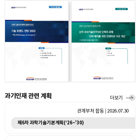
향
향
국제기구
경제협력개발기구(OECD)
2026.05.14
교육과정 개혁의 성공을 위한 생태계적 접근과 실행 전략
리
브
포
리
트
프
과기인재 관련 계획
계
더보기
획
관계부처 합동 | 2026.07.30
제6차 과학기술기본계획(‘26~’30)