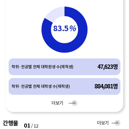
83.5
%
47,623명
학위·전공별 전체 대학원생 수(재적생)
884,081명
학위·전공별 전체 대학생 수(재적생)
유
더보기
입
간행물
간
더보기
01
/
12
행