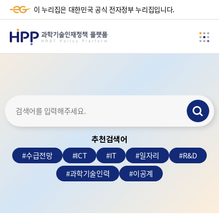
-+
이 누리집은 대한민국 공식 전자정부 누리집입니다.
HPP
사
과
이
학
드
메
기
뉴
술
검
인
색
재
추천검색어
하
정
기
#
수급전망
#
ICT
#
IT
#
일자리
#
R&D
책
#
과학기술인력
#
이공계
플
랫