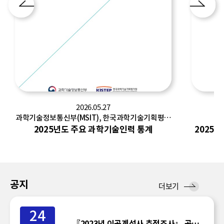
2026.05.27
과학기술정보통신부(MSIT), 한국과학기술기획평가
한
원(KISTEP)
2025년도 주요 과학기술인력 통계
2025
공지
공
더보기
지
24
『2023년 이공계석사 추적조사』 공표일정 