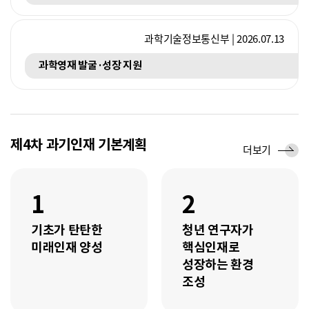
과학기술정보통신부 | 2026.07.13
과학영재 발굴·성장 지원
제4차 과기인재 기본계획
세
더보기
부
추
진
1
2
과
제
기초가 탄탄한
청년 연구자가
미래인재 양성
핵심인재로
성장하는 환경
조성