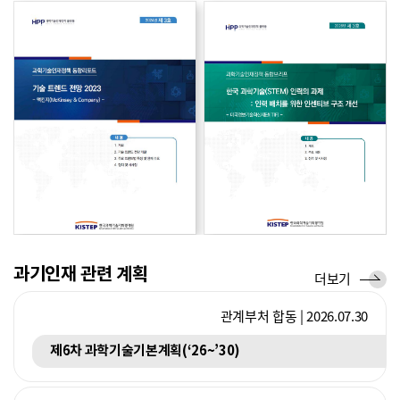
향
향
국제기구
경제협력개발기구(OECD)
2026.05.14
교육과정 개혁의 성공을 위한 생태계적 접근과 실행 전략
리
브
포
리
트
프
과기인재 관련 계획
계
더보기
획
관계부처 합동 | 2026.07.30
제6차 과학기술기본계획(‘26~’30)