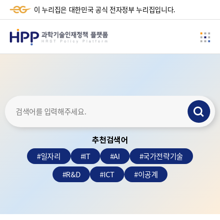
-+
이 누리집은 대한민국 공식 전자정부 누리집입니다.
HPP
사
과
이
학
드
메
기
뉴
술
검
인
색
재
추천검색어
하
정
기
#
일자리
#
IT
#
AI
#
국가전략기술
책
#
R&D
#
ICT
#
이공계
플
랫