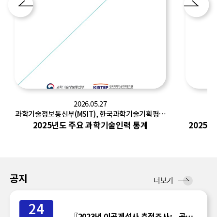
2026.05.27
과학기술정보통신부(MSIT), 한국과학기술기획평가
한
원(KISTEP)
2025년도 주요 과학기술인력 통계
2025
공지
공
더보기
지
24
『2023년 이공계석사 추적조사』 공표일정 