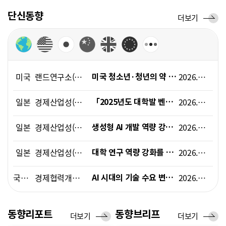
폼
단신동향
단
더보기
HRST
신
Policy
동
향
Platform
미국
랜드연구소(RAND)
2026.06.01
미국 청소년·청년의 약 20%가 정신건강 조언용 AI 챗봇을 이용
일본
경제산업성(METI)
2026.06.12
「2025년도 대학발 벤처 기업 실태 조사」 결과(속보) 발표
일본
경제산업성(METI)
2026.05.14
생성형 AI 개발 역량 강화 프로젝트 「GENIAC」에서, 신규 연구개발 과제 채택
일본
경제산업성(METI), 문부과학성(MEXT)
2026.05.22
대학 연구 역량 강화를 위한 방안(지금까지의 논의 요약)
국제기구
경제협력개발기구(OECD)
2026.06.05
AI 시대의 기술 수요 변화와 인력 역량 강화 정책 방향
국제기구
경제협력개발기구(OECD)
2026.05.12
노동시장 변화에 대응한 적극적 노동시장정책과 공공고용서비스 개혁 동향
동향리포트
동향브리프
동
더보기
동
더보기