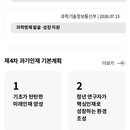
과학기술정보통신부 | 2026.07.13
과학영재 발굴·성장 지원
제4차 과기인재 기본계획
세
더보기
부
추
진
1
2
과
제
기초가 탄탄한
청년 연구자가
미래인재 양성
핵심인재로
성장하는 환경
조성