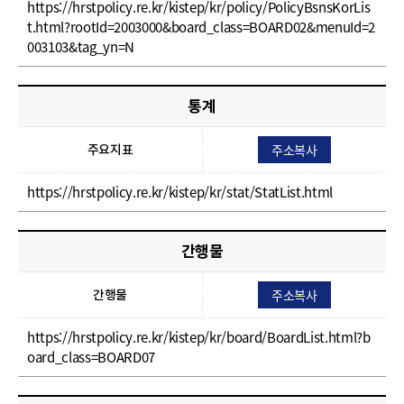
https://hrstpolicy.re.kr/kistep/kr/policy/PolicyBsnsKorLis
t.html?rootId=2003000&board_class=BOARD02&menuId=2
003103&tag_yn=N
통계
주소복사
주요지표
https://hrstpolicy.re.kr/kistep/kr/stat/StatList.html
간행물
주소복사
간행물
https://hrstpolicy.re.kr/kistep/kr/board/BoardList.html?b
oard_class=BOARD07