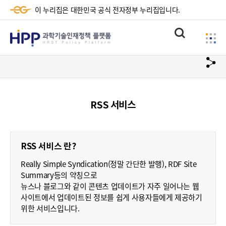
이 누리집은 대한민국 공식 전자정부 누리집입니다.
HPP
통
사
과
합
이
검
학
url
드
색
복
메
기
사
뉴
술
RSS 서비스
하
기
인
재
RSS 서비스 란?
정
Really Simple Syndication(정말 간단한 발행), RDF Site
책
Summary등의 약칭으로
뉴스나 블로그와 같이 콘텐츠 업데이트가 자주 일어나는 웹
플
사이트에서 업데이트된 정보를 쉽게 사용자들에게 제공하기
위한 서비스입니다.
랫