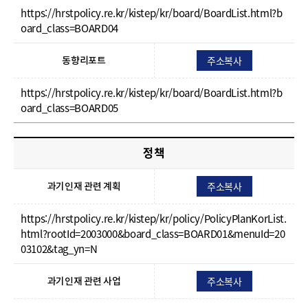
https://hrstpolicy.re.kr/kistep/kr/board/BoardList.html?b
oard_class=BOARD04
주소복사
동향리포트
https://hrstpolicy.re.kr/kistep/kr/board/BoardList.html?b
oard_class=BOARD05
정책
주소복사
과기인재 관련 계획
https://hrstpolicy.re.kr/kistep/kr/policy/PolicyPlanKorList.
html?rootId=2003000&board_class=BOARD01&menuId=20
03102&tag_yn=N
주소복사
과기인재 관련 사업