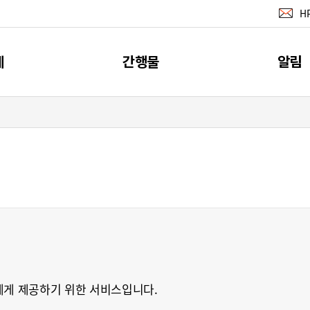
H
계
간행물
알림
지표
간행물
공지사
계
소개
뉴스레터 서
이벤트
RSS 서비
에게 제공하기 위한 서비스입니다.