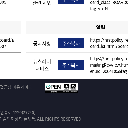
D05
관련 사업
oard_class=BOARD
tag_yn=N
알림
/board/B
https://hrstpolicy.r
공지사항
주소복사
D07
oardList.html?boa
https://hrstpolicy.r
뉴스레터
주소복사
mailingRcvView.ht
서비스
enuId=2004105&tag
접근성 이용가이드
로 1339(27740)
학기술인재정책 플랫폼, ALL RIGHTS RESERVED