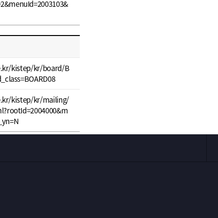
02&menuId=2003103&
e.kr/kistep/kr/board/B
rd_class=BOARD08
e.kr/kistep/kr/mailing/
ml?rootId=2004000&m
_yn=N