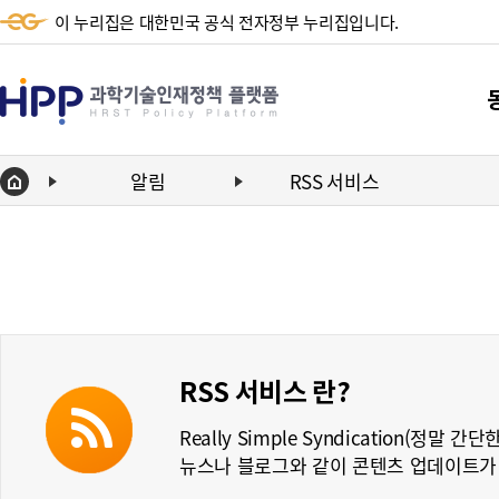
이 누리집은 대한민국 공식 전자정부 누리집입니다.
HPP
과
학
알림
RSS 서비스
Home
기
단
술
동향
인
동향
재
정
RSS 서비스 란?
책
Really Simple Syndication(정말 
플
뉴스나 블로그와 같이 콘텐츠 업데이트가
랫