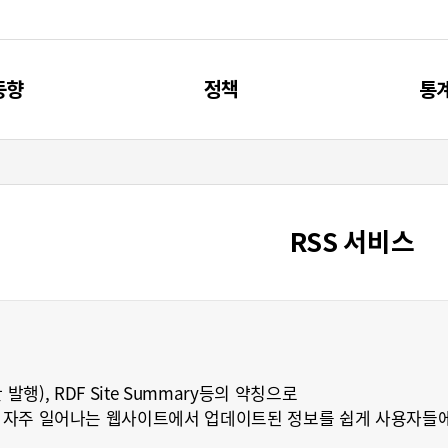
동향
정책
통
신동향
제4차 과기인재 기본계획
주요
리포트
과기인재 관련 계획
통
RSS 서비스
브리프
과기인재 관련 사업
간단한 발행), RDF Site Summary등의 약칭으로
 자주 일어나는 웹사이트에서 업데이트된 정보를 쉽게 사용자들