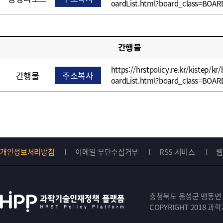
oardList.html?board_class=BOAR
간행물
https://hrstpolicy.re.kr/kistep/kr
간행물
주소복사
oardList.html?board_class=BOAR
개인정보처리방침
이메일 무단수집거부
RSS 서비스
웹
Top
버
충청북도 음성군 맹동면 원중
튼
COPYRIGHT 2018 과