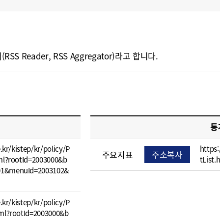
eader, RSS Aggregator)라고 합니다.
통
e.kr/kistep/kr/policy/P
https:
주요지표
주소복사
tml?rootId=2003000&b
tList.
01&menuId=2003102&
e.kr/kistep/kr/policy/P
tml?rootId=2003000&b