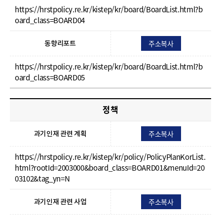
https://hrstpolicy.re.kr/kistep/kr/board/BoardList.html?b
oard_class=BOARD04
주소복사
동향리포트
https://hrstpolicy.re.kr/kistep/kr/board/BoardList.html?b
oard_class=BOARD05
정책
주소복사
과기인재 관련 계획
https://hrstpolicy.re.kr/kistep/kr/policy/PolicyPlanKorList.
html?rootId=2003000&board_class=BOARD01&menuId=20
03102&tag_yn=N
주소복사
과기인재 관련 사업