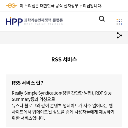
이 누리집은 대한민국 공식 전자정부 누리집입니다.
HPP
통
사
과
합
이
검
학
url
드
색
복
메
기
사
뉴
술
RSS 서비스
하
기
인
재
RSS 서비스 란?
정
Really Simple Syndication(정말 간단한 발행), RDF Site
책
Summary등의 약칭으로
뉴스나 블로그와 같이 콘텐츠 업데이트가 자주 일어나는 웹
플
사이트에서 업데이트된 정보를 쉽게 사용자들에게 제공하기
위한 서비스입니다.
랫