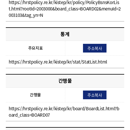
https://hrstpolicy.re.kr/kistep/kr/policy/PolicyBsnsKorLis
t.html?rootId=2003000&board_class=BOARD02&menuId=2
003103&tag_yn=N
통계
주소복사
주요지표
https://hrstpolicy.re.kr/kistep/kr/stat/StatList.html
간행물
주소복사
간행물
https://hrstpolicy.re.kr/kistep/kr/board/BoardList.html?b
oard_class=BOARD07