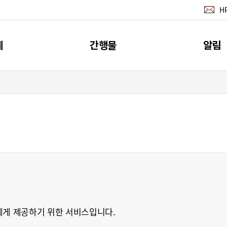
H
계
간행물
알림
지표
간행물
공지사
계
소개
뉴스레터 서
이벤트
RSS 서비
에게 제공하기 위한 서비스입니다.