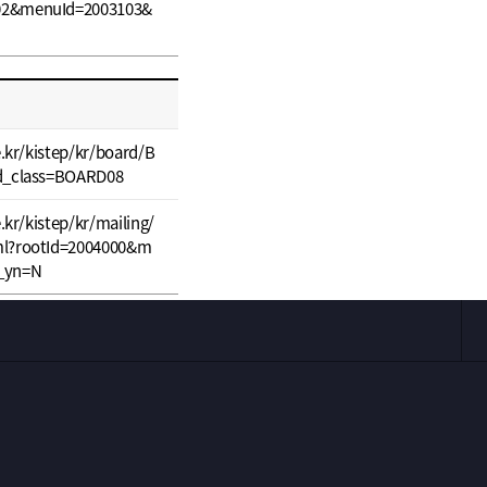
02&menuId=2003103&
e.kr/kistep/kr/board/B
rd_class=BOARD08
e.kr/kistep/kr/mailing/
ml?rootId=2004000&m
_yn=N