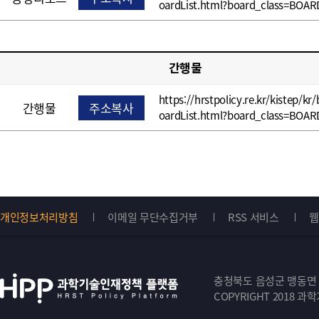
oardList.html?board_class=BOAR
간행물
https://hrstpolicy.re.kr/kistep/kr
간행물
주소복사
oardList.html?board_class=BOAR
개인정보처리방침
이메일 무단수집거부
RSS 서비스
웹
Top
버
충청북도 음성군 맹동면 원중
튼
COPYRIGHT 2018 과