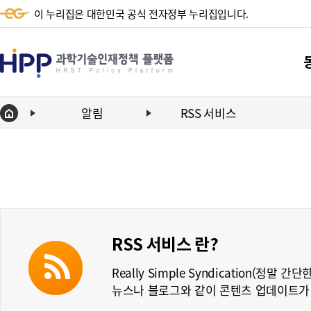
이 누리집은 대한민국 공식 전자정부 누리집입니다.
HPP
과
학
알림
RSS 서비스
Home
기
단
술
동향
인
동향
재
정
RSS 서비스 란?
책
Really Simple Syndication(정말 
플
뉴스나 블로그와 같이 콘텐츠 업데이트가
랫