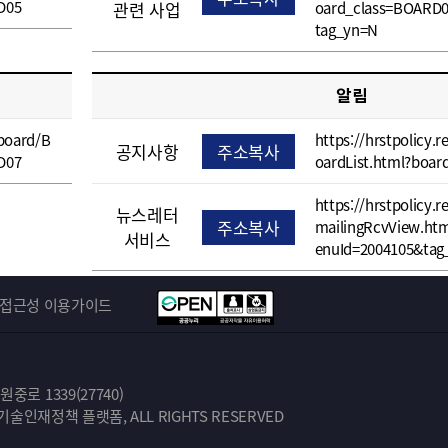
D05
관련 사업
oard_class=BOARD
tag_yn=N
알림
/board/B
https://hrstpolicy.r
공지사항
주소복사
D07
oardList.html?boa
https://hrstpolicy.r
뉴스레터
주소복사
mailingRcvView.ht
서비스
enuId=2004105&tag
접근성 이용가이드
로 1339(27740)
학기술인재정책 플랫폼, ALL RIGHTS RESERVED