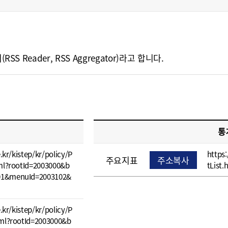
eader, RSS Aggregator)라고 합니다.
통
e.kr/kistep/kr/policy/P
https:
주요지표
주소복사
tml?rootId=2003000&b
tList.
01&menuId=2003102&
e.kr/kistep/kr/policy/P
tml?rootId=2003000&b