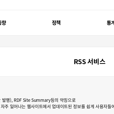
동향
정책
통
신동향
제4차 과기인재 기본계획
주요
리포트
과기인재 관련 계획
통
RSS 서비스
브리프
과기인재 관련 사업
간단한 발행), RDF Site Summary등의 약칭으로
 자주 일어나는 웹사이트에서 업데이트된 정보를 쉽게 사용자들