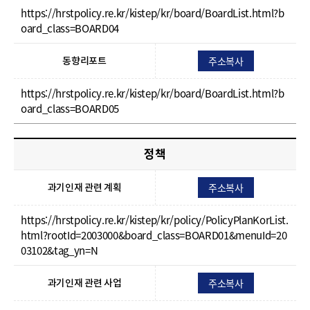
https://hrstpolicy.re.kr/kistep/kr/board/BoardList.html?b
oard_class=BOARD04
주소복사
동향리포트
https://hrstpolicy.re.kr/kistep/kr/board/BoardList.html?b
oard_class=BOARD05
정책
주소복사
과기인재 관련 계획
https://hrstpolicy.re.kr/kistep/kr/policy/PolicyPlanKorList.
html?rootId=2003000&board_class=BOARD01&menuId=20
03102&tag_yn=N
주소복사
과기인재 관련 사업