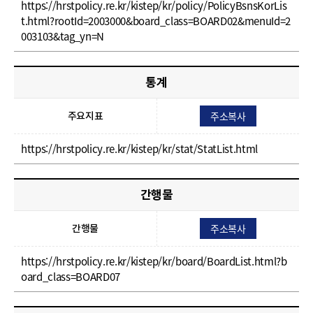
https://hrstpolicy.re.kr/kistep/kr/policy/PolicyBsnsKorLis
t.html?rootId=2003000&board_class=BOARD02&menuId=2
003103&tag_yn=N
통계
주소복사
주요지표
https://hrstpolicy.re.kr/kistep/kr/stat/StatList.html
간행물
주소복사
간행물
https://hrstpolicy.re.kr/kistep/kr/board/BoardList.html?b
oard_class=BOARD07