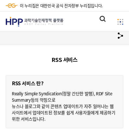
이 누리집은 대한민국 공식 전자정부 누리집입니다.
HPP
통
사
과
합
이
검
학
url
드
색
복
메
기
사
뉴
술
RSS 서비스
하
기
인
재
RSS 서비스 란?
정
Really Simple Syndication(정말 간단한 발행), RDF Site
책
Summary등의 약칭으로
뉴스나 블로그와 같이 콘텐츠 업데이트가 자주 일어나는 웹
플
사이트에서 업데이트된 정보를 쉽게 사용자들에게 제공하기
위한 서비스입니다.
랫