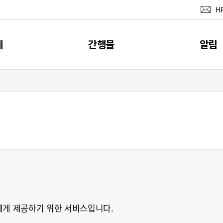
H
계
간행물
알림
지표
간행물
공지사
계
소개
뉴스레터 서
이벤트
RSS 서비
에게 제공하기 위한 서비스입니다.