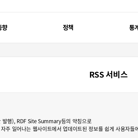
동향
정책
통
신동향
제4차 과기인재 기본계획
주요
리포트
과기인재 관련 계획
통
RSS 서비스
브리프
과기인재 관련 사업
간단한 발행), RDF Site Summary등의 약칭으로
 자주 일어나는 웹사이트에서 업데이트된 정보를 쉽게 사용자들