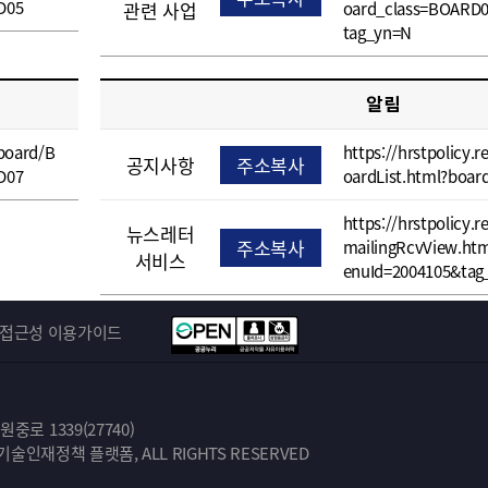
D05
관련 사업
oard_class=BOARD
tag_yn=N
알림
/board/B
https://hrstpolicy.r
공지사항
주소복사
D07
oardList.html?boa
https://hrstpolicy.r
뉴스레터
주소복사
mailingRcvView.ht
서비스
enuId=2004105&tag
접근성 이용가이드
로 1339(27740)
학기술인재정책 플랫폼, ALL RIGHTS RESERVED