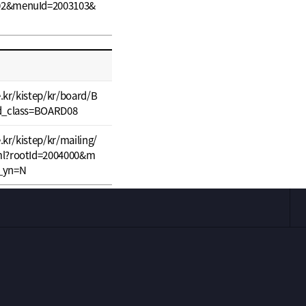
02&menuId=2003103&
e.kr/kistep/kr/board/B
rd_class=BOARD08
e.kr/kistep/kr/mailing/
ml?rootId=2004000&m
_yn=N