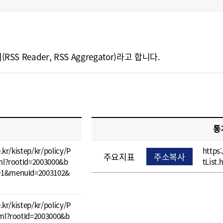
eader, RSS Aggregator)라고 합니다.
통
e.kr/kistep/kr/policy/P
https:
주요지표
주소복사
tml?rootId=2003000&b
tList.
01&menuId=2003102&
e.kr/kistep/kr/policy/P
tml?rootId=2003000&b