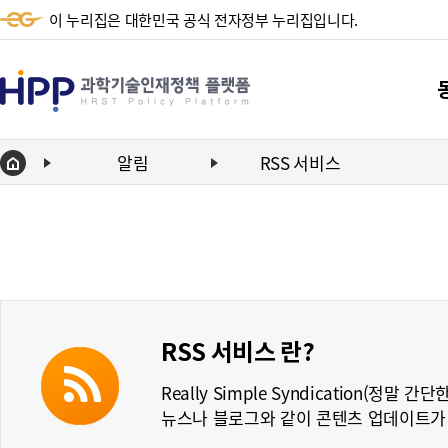
이 누리집은 대한민국 공식 전자정부 누리집입니다.
HPP
과
학
알림
RSS 서비스
Home
기
단
술
동향
인
동향
재
정
RSS 서비스 란?
책
Really Simple Syndication(정말 
플
뉴스나 블로그와 같이 콘텐츠 업데이트가
랫