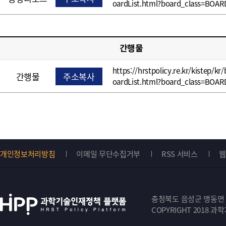
oardList.html?board_class=BOAR
간행물
https://hrstpolicy.re.kr/kistep/kr
간행물
주소복사
oardList.html?board_class=BOAR
개인정보처리방침
이메일 무단수집거부
RSS 서비스
웹
Top
버
충청북도 음성군 맹동면 원중
튼
COPYRIGHT 2018 과