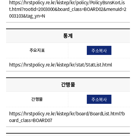
https://hrstpolicy.re.kr/kistep/kr/policy/PolicyBsnsKorLis
t.html?rootId=2003000&board_class=BOARD02&menuId=2
003103&tag_yn=N
통계
주소복사
주요지표
https://hrstpolicy.re.kr/kistep/kr/stat/StatList.html
간행물
주소복사
간행물
https://hrstpolicy.re.kr/kistep/kr/board/BoardList.html?b
oard_class=BOARD07