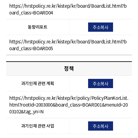
https://hrstpolicy.re.kr/kistep/kr/board/BoardList.html?b
oard_class=BOARD04
주소복사
동향리포트
https://hrstpolicy.re.kr/kistep/kr/board/BoardList.html?b
oard_class=BOARD05
정책
주소복사
과기인재 관련 계획
https://hrstpolicy.re.kr/kistep/kr/policy/PolicyPlanKorList.
html?rootId=2003000&board_class=BOARD01&menuId=20
03102&tag_yn=N
주소복사
과기인재 관련 사업