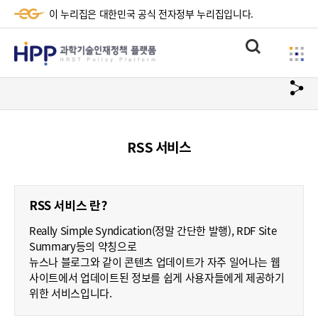
이 누리집은 대한민국 공식 전자정부 누리집입니다.
HPP
통
사
과
합
이
검
학
url
드
색
복
메
기
사
뉴
술
RSS 서비스
하
기
인
재
RSS 서비스 란?
정
Really Simple Syndication(정말 간단한 발행), RDF Site
책
Summary등의 약칭으로
뉴스나 블로그와 같이 콘텐츠 업데이트가 자주 일어나는 웹
플
사이트에서 업데이트된 정보를 쉽게 사용자들에게 제공하기
위한 서비스입니다.
랫