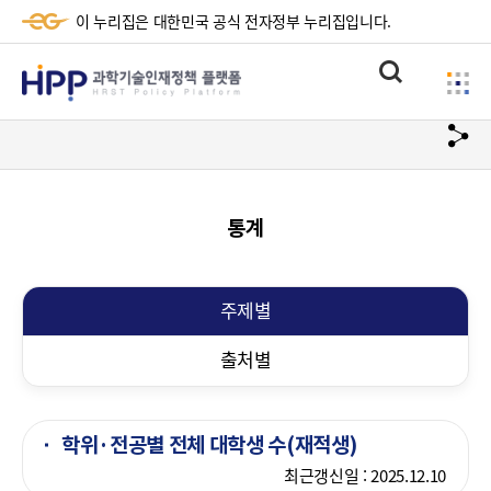
이 누리집은 대한민국 공식 전자정부 누리집입니다.
HPP
통
사
과
합
이
검
학
url
드
색
복
메
기
사
뉴
술
통계
하
기
인
재
주제별
정
출처별
책
플
학위·전공별 전체 대학생 수(재적생)
랫
최근갱신일 :
2025.12.10