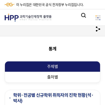
이 누리집은 대한민국 공식 전자정부 누리집입니다.
HPP
통
사
과
합
이
검
학
url
드
색
복
메
기
사
뉴
술
통계
하
기
인
재
주제별
정
출처별
책
플
학위·전공별 신규학위 취득자의 진학 현황(석·
랫
박사)