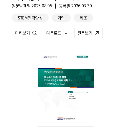
가
관
원문발표일
2025.08.05
등록일
2026.03.30
브
브
:
명
관
:
리
리
STEM인력양성
기업
제조
련
프.pdf
프.pdf
카
제
미리보기
제
다운로드
원문보기
테
26-
26-
고
리
01
01
회
회
과
과
학
학
기
기
술
술
인
인
재
재
정
정