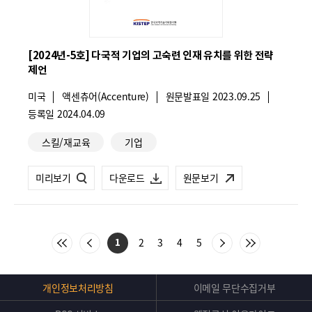
AI
AI
분
분
야
야
[2024년-5호] 다국적 기업의 고숙련 인재 유치를 위한 전략
제언
인
인
국
미국
재
기
액센츄어(Accenture)
재
원문발표일
2023.09.25
가
관
등록일
2024.04.09
유
유
:
명
관
:
치
치
스킬/재교육
기업
련
를
를
카
[동
미리보기
[동
다운로드
원문보기
위
위
테
향
향
고
한
한
리
브
브
STEM
STEM
처
이
다
마
리
리
2
3
4
5
1
비
비
음
전
음
지
목
목
목
막
프
프
자
자
록
록
록
목
으
으
으
록
Top
24
24
개인정보처리방침
이메일 무단수집거부
경
로
로
경
로
으
버
이
이
이
로
년
년
동
동
동
이