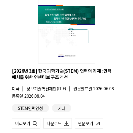
폼
HRST
Policy
Platform
[2026년 3호] 한국 과학기술(STEM) 인력의 과제 : 인력
배치를 위한 인센티브 구조 개선
국
미국
기
정보기술혁신재단(ITIF)
원문발표일
2026.06.08
가
관
등록일
2026.08.04
:
명
관
:
STEM인력양성
기타
련
카
제
미리보기
제
다운로드
원문보기
테
26-
26-