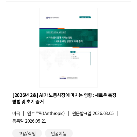
고
리
03
03
회
회
과
과
학
학
기
기
술
술
인
인
재
재
정
정
책
책
[2026년 2호] AI가 노동시장에 미치는 영향 : 새로운 측정
방법 및 초기 증거
동
동
국
미국
향
기
엔트로픽(Anthropic)
향
원문발표일
2026.03.05
가
관
등록일
2026.05.21
브
브
:
명
관
:
리
리
고용/직업
인공지능