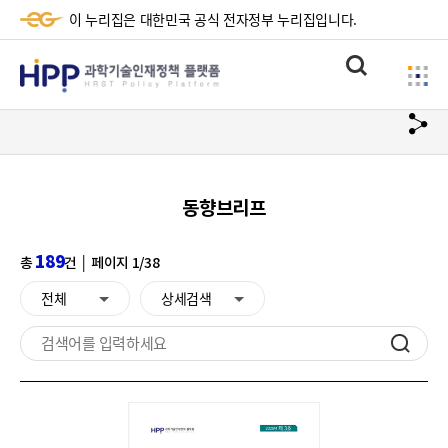
이 누리집은 대한민국 공식 전자정부 누리집입니다.
HPP
통
사
과
합
이
검
학
url
드
색
복
메
기
사
뉴
술
동향브리프
하
기
인
189
총
건 │ 페이지 1/38
재
전체
상세검색
데이터 분류 선택
정
책
검
색
플
하
랫
기