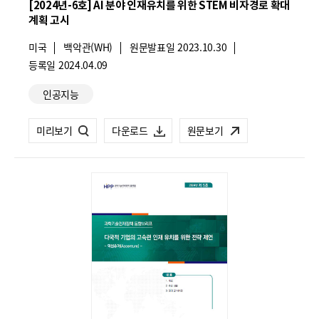
책
책
[2024년-6호] AI 분야 인재유치를 위한 STEM 비자경로 확대
계획 고시
동
동
국
미국
향
기
백악관(WH)
향
원문발표일
2023.10.30
가
관
등록일
2024.04.09
브
브
:
명
관
:
리
리
인공지능
련
프.pdf
프.pdf
카
[동
미리보기
[동
다운로드
원문보기
테
향
향
고
리
브
브
리
리
프
프
24
24
년
년
6
6
호]
호]