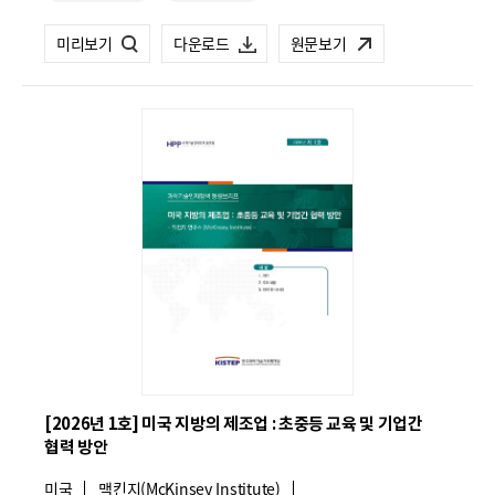
련
프.pdf
프.pdf
카
제
미리보기
제
다운로드
원문보기
테
26-
26-
고
리
02
02
회
회
과
과
학
학
기
기
술
술
인
인
재
재
정
정
책
책
[2026년 1호] 미국 지방의 제조업 : 초중등 교육 및 기업간
협력 방안
동
동
국
미국
향
기
맥킨지(McKinsey Institute)
향